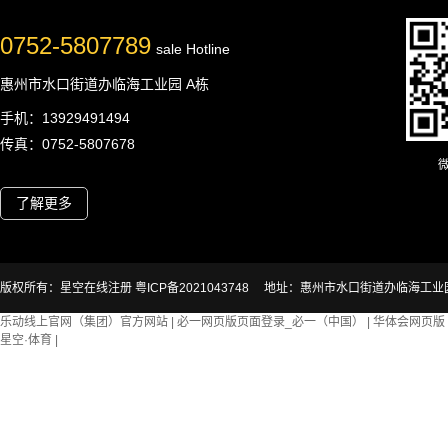
0752-5807789
sale Hotline
惠州市水口街道办临海工业园 A栋
手机：13929491494
传真：0752-5807678
了解更多
版权所有：星空在线注册 粤ICP备2021043748
地址：惠州市水口街道办临海工业园
乐动线上官网（集团）官方网站
|
必一网页版页面登录_必一（中国）
|
华体会网页版
星空·体育
|