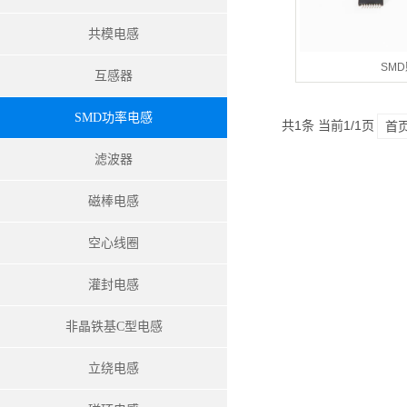
共模电感
SM
互感器
SMD功率电感
共1条 当前1/1页
首
滤波器
磁棒电感
空心线圈
灌封电感
非晶铁基C型电感
立绕电感