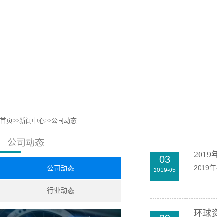
首页
>>
新闻中心
>>
公司动态
公司动态
201
03
2019
公司动态
2019-05
行业动态
环球