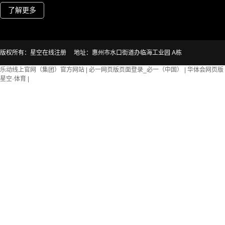
了解更多
版权所有：星空在线注册
地址：惠州市水口街道办临海工业园 A栋
乐动线上官网（集团）官方网站
|
必一网页版页面登录_必一（中国）
|
华体会网页版
星空·体育
|