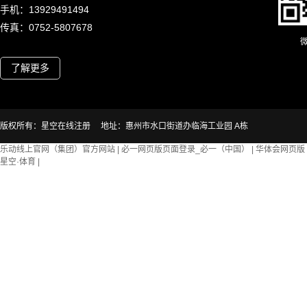
手机：13929491494
传真：0752-5807678
了解更多
版权所有：星空在线注册
地址：惠州市水口街道办临海工业园 A栋
乐动线上官网（集团）官方网站
|
必一网页版页面登录_必一（中国）
|
华体会网页版
星空·体育
|